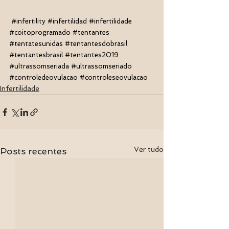
#infertility
#infertilidad
#infertilidade
#coitoprogramado
#tentantes
#tentatesunidas
#tentantesdobrasil
#tentantesbrasil
#tentantes2019
#ultrassomseriada
#ultrassomseriado
#controledeovulacao
#controleseovulacao
Infertilidade
Ver tudo
Posts recentes