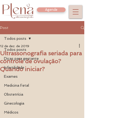
Agende
Post
Todos posts
12 de dez. de 2019
Todos posts
Ultrassonografia seriada para
Dicas para gestante
controle de ovulação?
Infertilidade
Quando iniciar?
Exames
Medicina Fetal
Obstetrícia
Ginecologia
Médicos