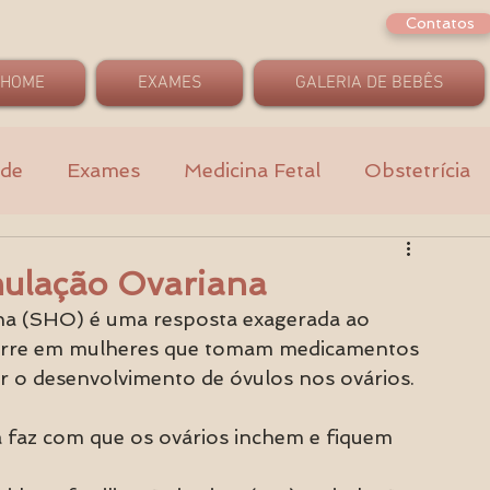
Contatos
HOME
EXAMES
GALERIA DE BEBÊS
ade
Exames
Medicina Fetal
Obstetrícia
mulação Ovariana
na (SHO) é uma resposta exagerada ao 
orre em mulheres que tomam medicamentos 
ar o desenvolvimento de óvulos nos ovários. 
 faz com que os ovários inchem e fiquem 