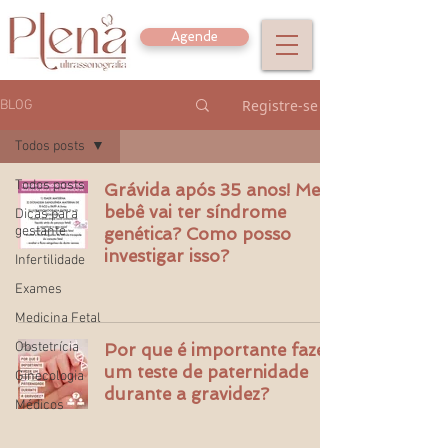
Agende
Registre-se
BLOG
Todos posts
Todos posts
Grávida após 35 anos! Meu
bebê vai ter síndrome
Dicas para
gestante
genética? Como posso
investigar isso?
Infertilidade
Exames
Medicina Fetal
Obstetrícia
Por que é importante fazer
um teste de paternidade
Ginecologia
durante a gravidez?
Médicos