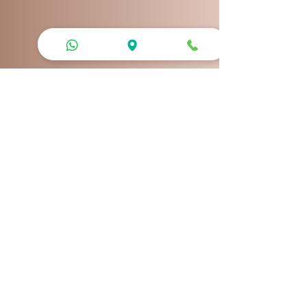
Rua Ator Paulo Gustavo 229, sala 923 -
Shopping Icaraí - Niterói - RJ
Telefone: 26100313
Celular: 21 99090-4994