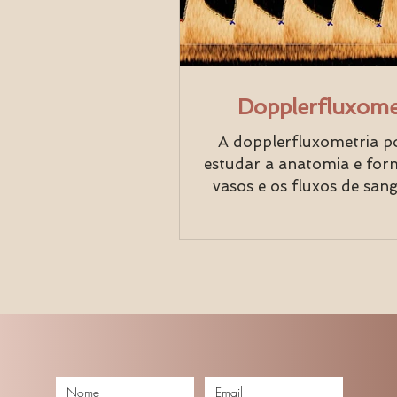
Dopplerfluxome
A dopplerfluxometria pos
estudar a anatomia e fo
vasos e os fluxos de sang
Estuda as estruturas va
dos...