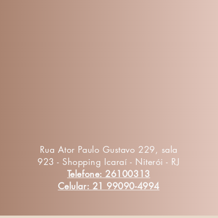
Rua Ator Paulo Gustavo 229, sala
923 - Shopping Icaraí - Niterói - RJ
Telefone: 26100313
Celular: 21 99090-4994