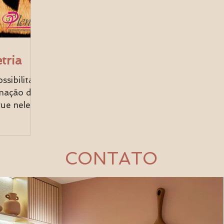
tria
sibilita
rmação dos
ue neles.
sculares
CONTATO