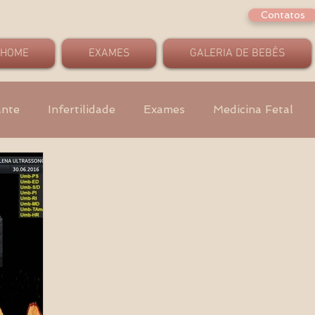
Contatos
HOME
EXAMES
GALERIA DE BEBÊS
ante
Infertilidade
Exames
Medicina Fetal