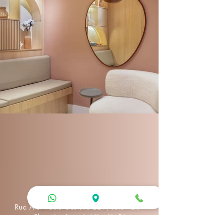
Rua Ator Paulo Gustavo 229, sala 923 -
Shopping Icaraí - Niterói - RJ