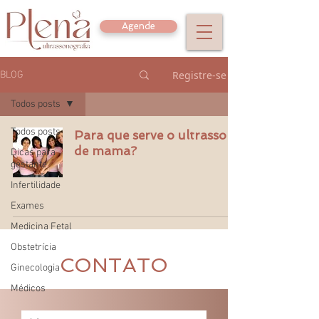
Agende
Registre-se
BLOG
Todos posts
Todos posts
Para que serve o ultrassom
de mama?
Dicas para
gestante
Infertilidade
Exames
Medicina Fetal
Obstetrícia
CONTATO
Ginecologia
Médicos