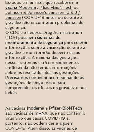
Estudos em animais que receberam a 
vacina 
Moderna
 , 
Pfizer-BioNTech
 ou 
Johnson & Johnson's Janssen (J & J / 
Janssen)
 COVID-19 antes ou durante a 
gravidez não encontraram problemas de 
segurança.
O CDC e a Federal Drug Administration 
(FDA) possuem 
sistemas de 
monitoramento de segurança
 para coletar 
informações sobre a vacinação durante a 
gravidez e monitorarão de perto essas 
informações. A maioria das gestações 
nesses sistemas está em andamento, 
então ainda não temos informações 
sobre os resultados dessas gestações. 
Precisamos continuar acompanhando as 
gestações de longo prazo para 
compreender os efeitos na gravidez e nos 
bebês.
As vacinas 
Moderna
 e 
Pfizer-BioNTec
h 
são vacinas de 
mRNA
  que não contêm o 
vírus vivo que causa COVID-19 e, 
portanto, não podem dar a alguém 
COVID-19. Além disso, as vacinas de 