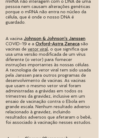
mRNA não interagem com o DNA de uma 
pessoa nem causam alterações genéticas 
porque o mRNA não entra no núcleo da 
célula, que é onde o nosso DNA é 
guardado. 
A vacina 
Johnson & Johnson's Janssen
COVID-19 e a 
Oxford-Astra Zeneca
 são  
vacinas de 
vetor viral
, o que significa que 
usa uma versão modificada de um vírus 
diferente (o vetor) para fornecer 
instruções importantes às nossas células. 
A tecnologia de vetor viral tem sido usada 
pela Janssen para outros programas de 
desenvolvimento de vacinas. As vacinas 
que usam o mesmo vetor viral foram 
administradas a grávidas em todos os 
trimestres da gravidez, inclusive em um 
ensaio de vacinação contra o Ebola em 
grande escala. Nenhum resultado adverso 
relacionado à gravidez, incluindo 
resultados adversos que afetaram o bebê, 
foi associado à vacinação nesses estudos.