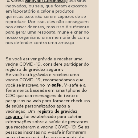
 A vacina 
Sinovac (Coronavac)
usa vírus 
inativados, ou seja, que foram expostos 
em laboratório a calor e produtos 
químicos para não serem capazes de se 
reproduzir. Por isso, eles não conseguem 
nos deixar doentes, mas isso é suficiente 
para gerar uma resposta imune e criar no 
nosso organismo uma memória de como 
nos defender contra uma ameaça.
Se você estiver grávida e receber uma 
vacina COVID-19, considere participar do 
registro de gravidez segura v
Se você está grávida e recebeu uma 
vacina COVID-19, recomendamos que 
você se inscreva no  
v-safe
 . V-safe é a 
ferramenta baseada em smartphone do 
CDC que usa mensagens de texto e 
pesquisas na web para fornecer check-ins 
de saúde personalizados após a 
vacinação. Um  
registro de gravidez 
segura v
 foi estabelecido para coletar 
informações sobre a saúde de gestantes 
que receberam a vacina COVID-19. Se as 
pessoas inscritas no v-safe informarem 
que estavam grávidas no momento da 