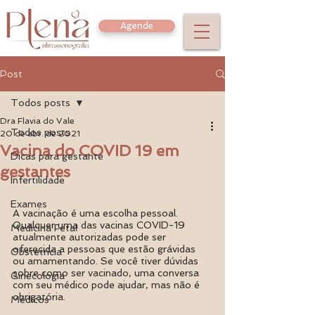
Agende
Post
Todos posts
Dra Flavia do Vale
Todos posts
20 de abr. de 2021
Vacina do COVID 19 em
Dicas para gestante
gestantes
Infertilidade
Exames
A vacinação é uma escolha pessoal. 
Qualquer uma das vacinas COVID-19 
Medicina Fetal
atualmente autorizadas pode ser 
oferecida a pessoas que estão grávidas 
Obstetrícia
ou amamentando. Se você tiver dúvidas 
sobre como ser vacinado, uma conversa 
Ginecologia
com seu médico pode ajudar, mas não é 
obrigatória.
Médicos