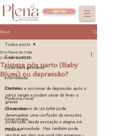
Agende
Post
Todos posts
Dra Flavia do Vale
Todos posts
2 de set. de 2020
Tristeza pós parto (Baby
Dicas para gestante
Blues) ou depressão?
Infertilidade
Exames
Os sinais e sintomas de depressão após o 
parto variam e podem variar de leves a 
Medicina Fetal
graves.
Obstetrícia
O nascimento de um bebê pode 
desencadear uma confusão de emoções 
Ginecologia
poderosas, desde excitação e alegria até 
medo e ansiedade.  Mas também pode 
Médicos
resultar em algo que você não esperava - 