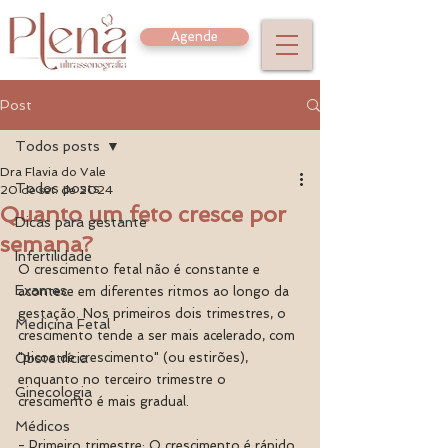
Agende
Post
Todos posts
Dra Flavia do Vale
Todos posts
20 de set. de 2024
Quanto um feto cresce por
Dicas para gestante
semana?
Infertilidade
O crescimento fetal não é constante e 
Exames
acontece em diferentes ritmos ao longo da 
gestação. Nos primeiros dois trimestres, o 
Medicina Fetal
crescimento tende a ser mais acelerado, com 
Obstetrícia
"picos de crescimento" (ou estirões), 
enquanto no terceiro trimestre o 
Ginecologia
crescimento é mais gradual.
Médicos
- Primeiro trimestre: O crescimento é rápido, 