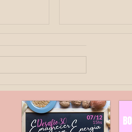
Perfil Biofísico Fetal
ara que serve a
grafia?