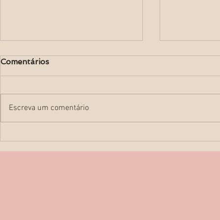
Comentários
Escreva um comentário
Como obter as melhores
O que é e p
fotos de ultrassom 3D?
cardiotoco