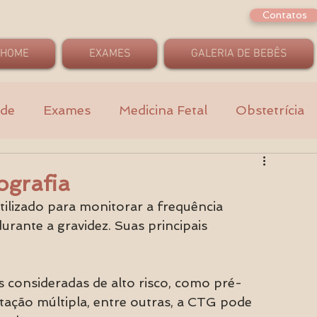
Contatos
HOME
EXAMES
GALERIA DE BEBÊS
ade
Exames
Medicina Fetal
Obstetrícia
ografia
ilizado para monitorar a frequência 
durante a gravidez. Suas principais 
s consideradas de alto risco, como pré-
stação múltipla, entre outras, a CTG pode 