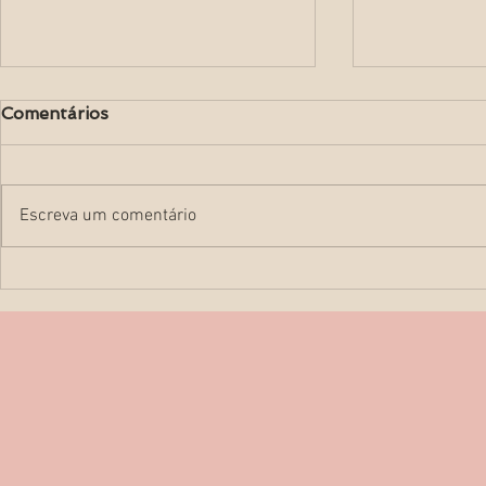
Comentários
Escreva um comentário
Como obter as melhores
O que é e p
fotos de ultrassom 3D?
cardiotoco