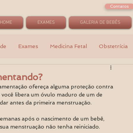
Contatos
HOME
EXAMES
GALERIA DE BEBÊS
ade
Exames
Medicina Fetal
Obstetrícia
mentando?
mamentação ofereça alguma proteção contra 
e você libera um óvulo maduro de um de 
vidar antes da primeira menstruação.
ua menstruação não tenha reiniciado. 