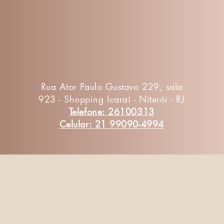
Rua Ator Paulo Gustavo 229, sala
923 - Shopping Icaraí - Niterói - RJ
Telefone: 26100313
Celular: 21 99090-4994