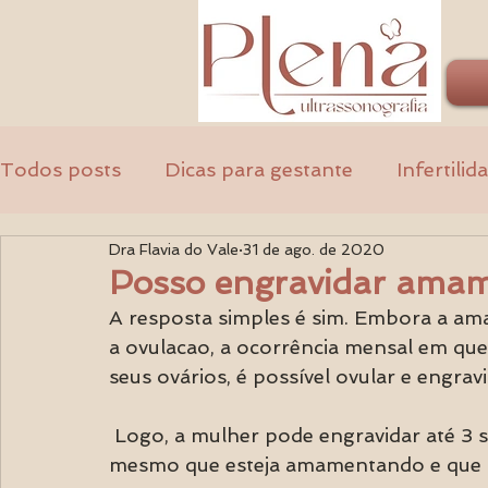
Todos posts
Dicas para gestante
Infertilid
Dra Flavia do Vale
31 de ago. de 2020
Ginecologia
Médicos
Posso engravidar ama
A resposta simples é sim. Embora a a
a ovulacao, a ocorrência mensal em qu
seus ovários, é possível ovular e engra
 Logo, a mulher pode engravidar até 3 semanas após o nascimento de um bebê, 
mesmo que esteja amamentando e que s