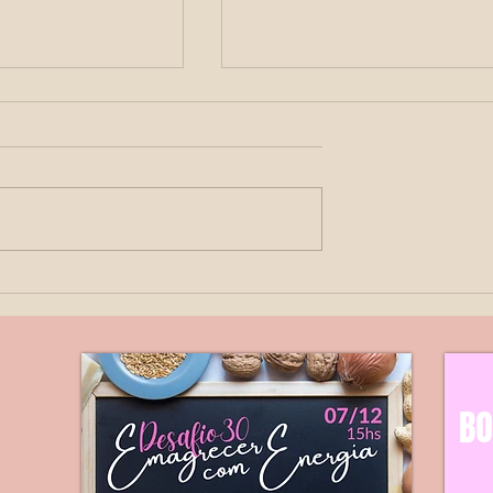
Perfil Biofísico Fetal
ara que serve a
grafia?