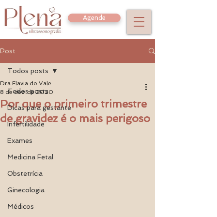
Agende
Post
Todos posts
Dra Flavia do Vale
Todos posts
8 de dez. de 2020
Por que o primeiro trimestre
Dicas para gestante
de gravidez é o mais perigoso
Infertilidade
Exames
Medicina Fetal
Obstetrícia
Ginecologia
Médicos