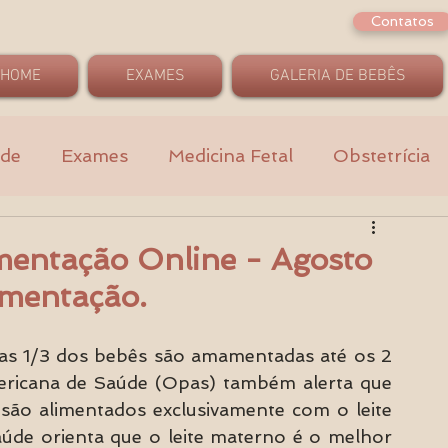
Contatos
HOME
EXAMES
GALERIA DE BEBÊS
ade
Exames
Medicina Fetal
Obstetrícia
mentação Online - Agosto
mentação.
 1/3 dos bebês são amamentadas até os 2 
ricana de Saúde (Opas) também alerta que 
ão alimentados exclusivamente com o leite 
de orienta que o leite materno é o melhor 