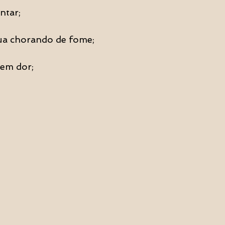
ntar;
ua chorando de fome;
sem dor;