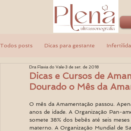
Todos posts
Dicas para gestante
Infertilid
Dra Flavia do Vale
3 de set. de 2018
Ginecologia
Médicos
Dicas e Cursos de Ama
Dourado o Mês da Ama
O mês da Amamentação passou. Apenas
anos de idade. A Organização Pan-ame
somete 38% dos bebês até seis meses s
materno. A Organização Mundial de Saú