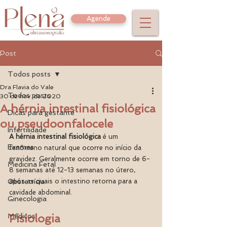
Agende
Post
Todos posts
Dra Flavia do Vale
Todos posts
30 de nov. de 2020
A hérnia intestinal fisiológica
Dicas para gestante
ou pseudoonfalocele
Infertilidade
A hérnia intestinal fisiológica
 é um 
Exames
fenômeno natural que ocorre no início da 
gravidez. Geralmente ocorre em torno de 6-
Medicina Fetal
8 semanas até 12-13 semanas no útero, 
Obstetrícia
após as quais o intestino retorna para a 
cavidade abdominal. 
Ginecologia
Médicos
Fisiologia