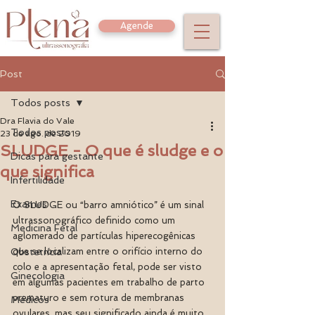
Agende
Post
Todos posts
Dra Flavia do Vale
Todos posts
23 de ago. de 2019
SLUDGE - O que é sludge e o
Dicas para gestante
que significa
Infertilidade
Exames
O SLUDGE ou “barro amniótico” é um sinal 
ultrassonográfico definido como um 
Medicina Fetal
aglomerado de partículas hiperecogênicas 
Obstetrícia
que se localizam entre o orifício interno do 
colo e a apresentação fetal, pode ser visto 
Ginecologia
em algumas pacientes em trabalho de parto 
prematuro e sem rotura de membranas 
Médicos
ovulares, mas seu significado ainda é muito 