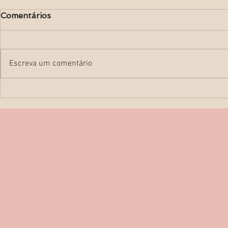
Comentários
Escreva um comentário
Perfil Biofí
Como obter as melhores
fotos de ultrassom 3D?