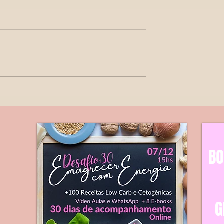
sico Fetal
Ultrassom Obstétrico