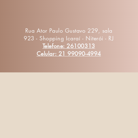
Rua Ator Paulo Gustavo 229, sala
923 - Shopping Icaraí - Niterói - RJ
Telefone: 26100313
Celular: 21 99090-4994