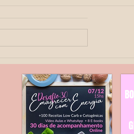
Higroma cístico
Higroma cístico , também
conhecido como linfangiom
cístico ou nucal , refere-se 
malformações no sitema
Obstétrico
linfático com formação de
cistos