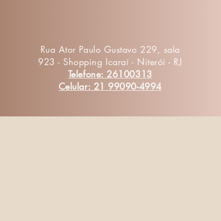
Rua Ator Paulo Gustavo 229, sala
923 - Shopping Icaraí - Niterói - RJ
Telefone: 26100313
Celular: 21 99090-4994