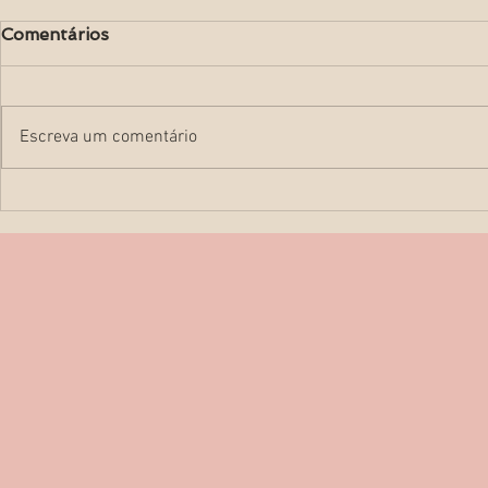
Comentários
Escreva um comentário
Ultrassom 
Como obter as melhores
fotos de ultrassom 3D?