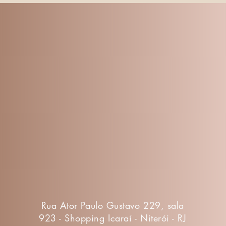
Rua Ator Paulo Gustavo 229, sala
923 - Shopping Icaraí - Niterói - RJ