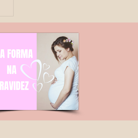
de
o?