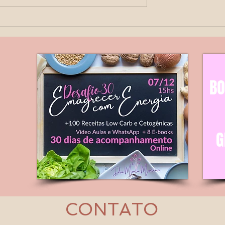
Obstétrico
Como se calcula o risco 
pré eclampsia na gestaçã
CONTATO