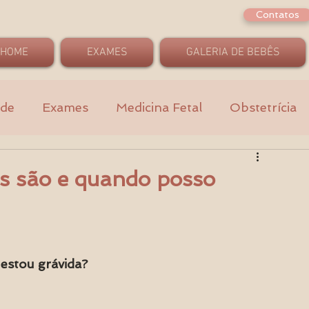
Contatos
HOME
EXAMES
GALERIA DE BEBÊS
ade
Exames
Medicina Fetal
Obstetrícia
is são e quando posso
estou grávida? 