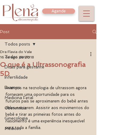
Agende
Post
Todos posts
Dra Flavia do Vale
Todos posts
16 de ago. de 2018
O que é a Ultrassonografia
Dicas para gestante
5D
Infertilidade
Exames
Avanços na tecnologia de ultrassom agora 
fornecem uma oportunidade para os 
Medicina Fetal
futuros pais se aproximarem do bebê antes 
Obstetrícia
deles nascerem. Assistir aos movimentos do 
bebê e tirar as primeiras fotos antes do 
Ginecologia
nascimento é uma experiência inesquecível 
para toda a família.
Médicos