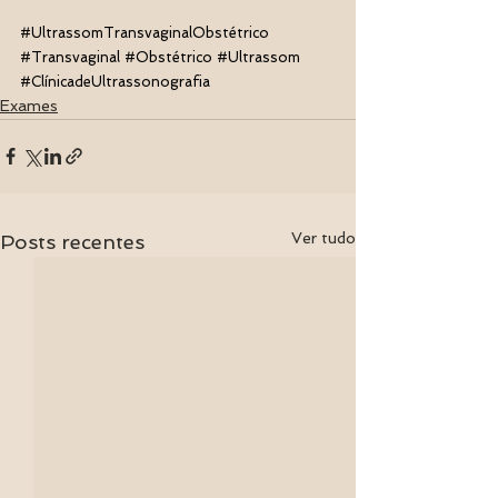
#UltrassomTransvaginalObstétrico
#Transvaginal
#Obstétrico
#Ultrassom
#ClínicadeUltrassonografia
Exames
Ver tudo
Posts recentes