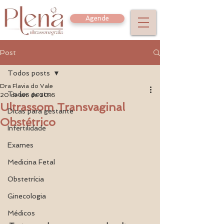
Agende
Post
Todos posts
Dra Flavia do Vale
Todos posts
20 de set. de 2016
Ultrassom Transvaginal
Dicas para gestante
Obstétrico
Infertilidade
Exames
Medicina Fetal
Obstetrícia
Ginecologia
Médicos