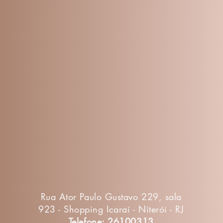
Rua Ator Paulo Gustavo 229, sala
923 - Shopping Icaraí - Niterói - RJ
Telefone: 26100313